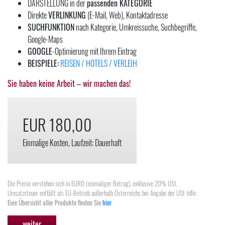
DARSTELLUNG in der
passenden KATEGORIE
Direkte
VERLINKUNG
(E-Mail, Web), Kontaktadresse
SUCHFUNKTION
nach Kategorie, Umkreissuche, Suchbegriffe,
Google-Maps
GOOGLE
-Optimierung mit Ihrem Eintrag
BEISPIELE:
REISEN / HOTELS / VERLEIH
Sie haben keine Arbeit – wir machen das!
EUR 180,00
Einmalige Kosten, Laufzeit: Dauerhaft
Die Preise verstehen sich in EURO (einmaliger Betrag), exklusive 20% USt.
Umsatzsteuer entfällt als EU-Betrieb außerhalb Österreichs bei Angabe der USt-IdNr.
Eine Übersicht aller Produkte finden Sie
hier
weiter